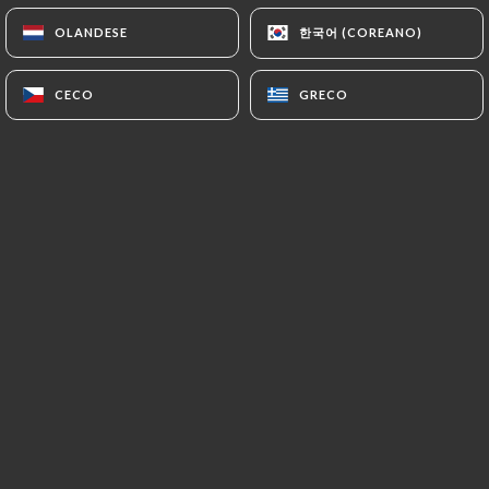
한국어 (COREANO)
한국어 (COREANO)
OLANDESE
OLANDESE
Le Pestacle, c’est le bar-restaurant
CECO
CECO
GRECO
GRECO
tapas des copains !
Ici, on partage une cuisine généreuse à
partir de produits frais (à 95% fait
maison et local !), accompagnée de
cocktails et boissons créatifs et
accessibles.
Entre concerts, soirées à thème et
ambiance conviviale, nous vous faisons
vivre une expérience festive et
gourmande à La Teste !