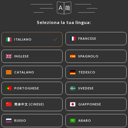
Seleziona la tua lingua:
Seleziona la tua lingua:
FRANCESE
FRANCESE
ITALIANO
ITALIANO
INGLESE
INGLESE
SPAGNOLO
SPAGNOLO
RECENSIONE 88
CATALANO
CATALANO
TEDESCO
TEDESCO
RESTAURANT FRANÇAIS
3 Boulevard De Curepipe
PORTOGHESE
PORTOGHESE
SVEDESE
SVEDESE
33260 La Teste-De-Buch France
简体中文 (CINESE)
简体中文 (CINESE)
GIAPPONESE
GIAPPONESE
RUSSO
RUSSO
ARABO
ARABO
Chi siamo?