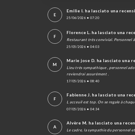
Emilie I. ha lasciato una recen
E
25/06/2026
•
07:20
Florence L. ha lasciato una re
F
Restaurant très convivial. Personnel à
25/05/2026
•
04:03
Marie jose D. ha lasciato una 
M
Lieu très sympathique , personnel ado
reviendrai assurément .
17/05/2026
•
08:40
Fabienne J. ha lasciato una re
F
L acceuil est top. On se regale à chaque
07/05/2026
•
04:34
Alvère M. ha lasciato una rece
A
Le cadre, la sympathie du personnel et l