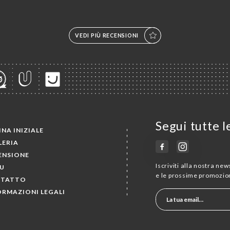
VEDI PIÙ RECENSIONI
Segui tutte l
NA INIZIALE
LERIA
ENSIONE
Iscriviti alla nostra ne
U
e le prossime promozion
TATTO
ORMAZIONI LEGALI