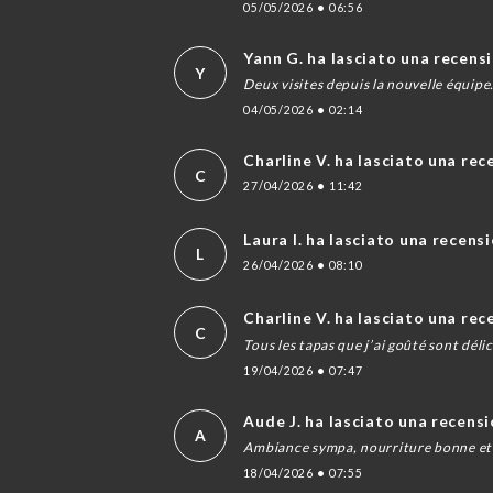
05/05/2026
•
06:56
Yann G. ha lasciato una recens
Y
Deux visites depuis la nouvelle équipe
04/05/2026
•
02:14
Charline V. ha lasciato una re
C
27/04/2026
•
11:42
Laura l. ha lasciato una recens
L
26/04/2026
•
08:10
Charline V. ha lasciato una re
C
Tous les tapas que j’ai goûté sont délic
19/04/2026
•
07:47
Aude J. ha lasciato una recens
A
Ambiance sympa, nourriture bonne et 
18/04/2026
•
07:55