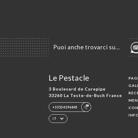
Puoi anche trovarci su…
Le Pestacle
PAGI
GAL
3 Boulevard de Curepipe
REC
33260 La Teste-de-Buch France
MEN
+33524196845
CON
INF
IT