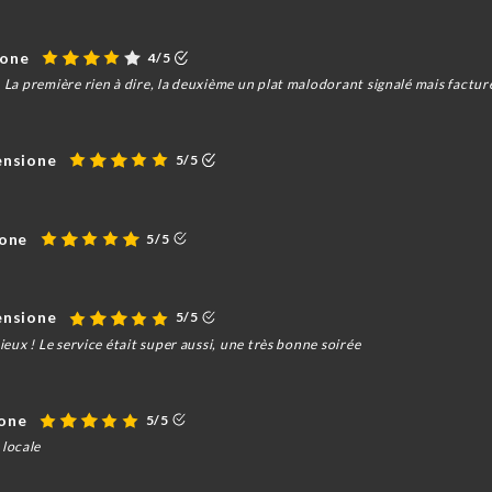
ione
4/5
. La première rien à dire, la deuxième un plat malodorant signalé mais fact
censione
5/5
ione
5/5
censione
5/5
ieux ! Le service était super aussi, une très bonne soirée
ione
5/5
locale