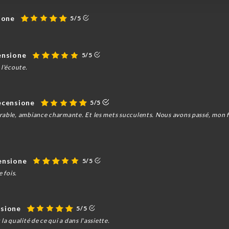
sione
5/5
censione
5/5
 l'écoute.
recensione
5/5
rable, ambiance charmante. Et les mets succulents. Nous avons passé, mon fil
censione
5/5
 fois.
nsione
5/5
a qualité de ce qui a dans l'assiette.