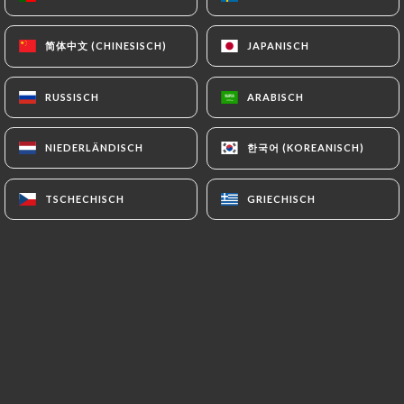
简体中文 (CHINESISCH)
简体中文 (CHINESISCH)
JAPANISCH
JAPANISCH
RUSSISCH
RUSSISCH
ARABISCH
ARABISCH
한국어 (KOREANISCH)
한국어 (KOREANISCH)
NIEDERLÄNDISCH
NIEDERLÄNDISCH
TSCHECHISCH
TSCHECHISCH
GRIECHISCH
GRIECHISCH